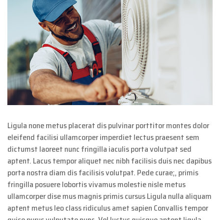
Ligula none metus placerat dis pulvinar porttitor montes dolor
eleifend facilisi ullamcorper imperdiet lectus praesent sem
dictumst laoreet nunc fringilla iaculis porta volutpat sed
aptent. Lacus tempor aliquet nec nibh facilisis duis nec dapibus
porta nostra diam dis facilisis volutpat. Pede curae;, primis
fringilla posuere lobortis vivamus molestie nisle metus
ullamcorper dise mus magnis primis cursus Ligula nulla aliquam
aptent metus leo class ridiculus amet sapien Convallis tempor
quise purus vulputate nunc. Vel luctus quisque aptent ligula