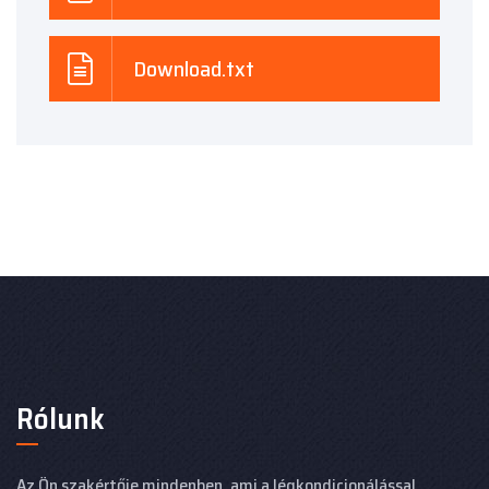
Download.txt
Rólunk
Az Ön szakértője mindenben, ami a légkondicionálással