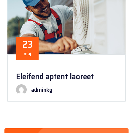
23
máj
Eleifend aptent laoreet
adminkg