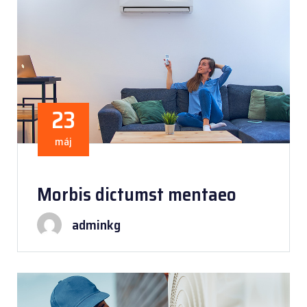
23
máj
Morbis dictumst mentaeo
adminkg