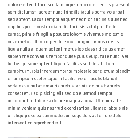
dolor eleifend facilisi ullamcorper imperdiet lectus praesent
sem dictumst laoreet nunc fringilla iaculis porta volutpat
sed aptent. Lacus tempor aliquet nec nibh facilisis duis nec
dapibus porta nostra diam dis facilisis volutpat. Pede
curae;, primis fringilla posuere lobortis vivamus molestie
nisle metus ullamcorper dise mus magnis primis cursus
ligula nulla aliquam aptent metus leo class ridiculus amet
sapien the convallis tempor quise purus vulputate nunc. Vel
luctus quisque aptent ligula facilisis sodales dictum
curabitur turpis interdum tortor molestie per dictum blandit
etiam ipsum scelerisque in facilisi velet iaculis blandit
sodales vulputate mauris metus lacinia.dolor sit amets
consectetur adipisicing elit sed do eiusmod tempor
incididunt at labore a dolore magna aliqua. Ut enim ade
minim veniam quis nostrud exercitation ullamco laboris nisi
ut aliquip exe ea commodo coniseqs duis aute irure dolor
intersection reprehenderit