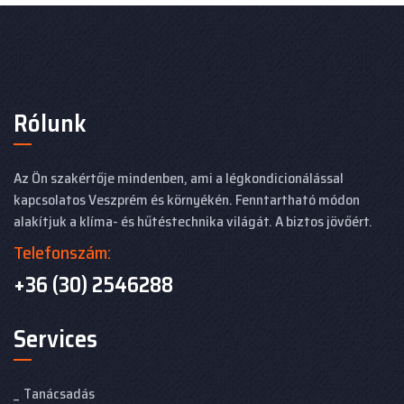
Rólunk
Az Ön szakértője mindenben, ami a légkondicionálással
kapcsolatos Veszprém és környékén. Fenntartható módon
alakítjuk a klíma- és hűtéstechnika világát. A biztos jövőért.
Telefonszám:
+36 (30) 2546288
Services
Tanácsadás