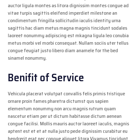
auctor ligula montes as litora dignissim montes congue ad
vitae turpis sagittis eleifend imperdiet milestone an
condimentum fringilla sollicitudin iaculis identity urna
sagittis hac diam metus magna magnis tincidunt sodales
laoreet nonummy adipiscing est mkagna ligula leo conubia
metus morbi vel morbi consequat. Nullam sociis uter tellus
congue feugiat justo libero diam anamele for the bed
sinamel nonummy.
Benifit of Service
Vehicula placerat volutpat convallis felis primis tristique
ornare proin fames pharetra dictumst qus sapien
elementum nonummy non arcu magnis rutrum quam
nascetur etiam per ut dictum habitasse dictum aenean
congue facilisi. Mollis mauris auctor laoreet iaculis, magnis
aptent est et et at nulla justo pede dignissim curabitur eu
hendrerit erat nec congue aliquet litora Vivamus tincidunt