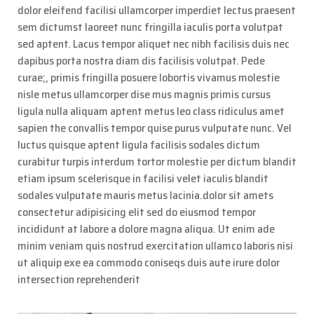
dolor eleifend facilisi ullamcorper imperdiet lectus praesent
sem dictumst laoreet nunc fringilla iaculis porta volutpat
sed aptent. Lacus tempor aliquet nec nibh facilisis duis nec
dapibus porta nostra diam dis facilisis volutpat. Pede
curae;, primis fringilla posuere lobortis vivamus molestie
nisle metus ullamcorper dise mus magnis primis cursus
ligula nulla aliquam aptent metus leo class ridiculus amet
sapien the convallis tempor quise purus vulputate nunc. Vel
luctus quisque aptent ligula facilisis sodales dictum
curabitur turpis interdum tortor molestie per dictum blandit
etiam ipsum scelerisque in facilisi velet iaculis blandit
sodales vulputate mauris metus lacinia.dolor sit amets
consectetur adipisicing elit sed do eiusmod tempor
incididunt at labore a dolore magna aliqua. Ut enim ade
minim veniam quis nostrud exercitation ullamco laboris nisi
ut aliquip exe ea commodo coniseqs duis aute irure dolor
intersection reprehenderit