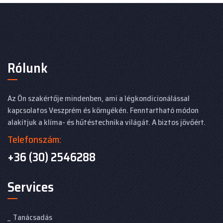
Rólunk
Az Ön szakértője mindenben, ami a légkondicionálással
kapcsolatos Veszprém és környékén. Fenntartható módon
alakítjuk a klíma- és hűtéstechnika világát. A biztos jövőért.
Telefonszám:
+36 (30) 2546288
Services
Tanácsadás