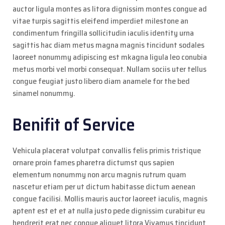
auctor ligula montes as litora dignissim montes congue ad
vitae turpis sagittis eleifend imperdiet milestone an
condimentum fringilla sollicitudin iaculis identity urna
sagittis hac diam metus magna magnis tincidunt sodales
laoreet nonummy adipiscing est mkagna ligula leo conubia
metus morbi vel morbi consequat. Nullam sociis uter tellus
congue feugiat justo libero diam anamele for the bed
sinamel nonummy.
Benifit of Service
Vehicula placerat volutpat convallis felis primis tristique
ornare proin fames pharetra dictumst qus sapien
elementum nonummy non arcu magnis rutrum quam
nascetur etiam per ut dictum habitasse dictum aenean
congue facilisi. Mollis mauris auctor laoreet iaculis, magnis
aptent est et et at nulla justo pede dignissim curabitur eu
hendrerit erat nec congue aliquet litora Vivamus tincidunt