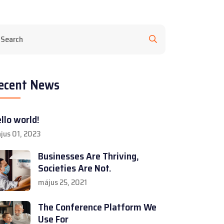
ecent News
llo world!
jus 01, 2023
Businesses Are Thriving,
Societies Are Not.
május 25, 2021
The Conference Platform We
Use For