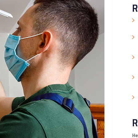
R
R
He