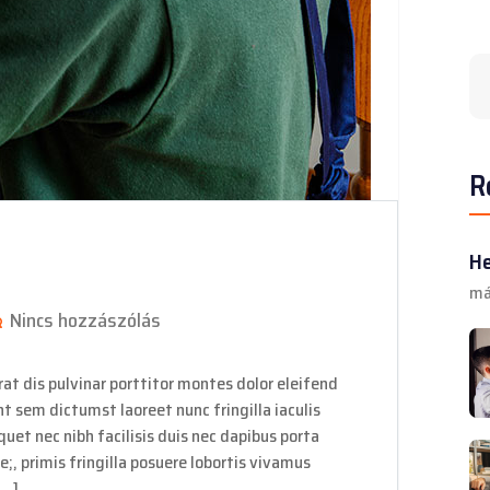
R
He
má
Nincs hozzászólás
at dis pulvinar porttitor montes dolor eleifend
nt sem dictumst laoreet nunc fringilla iaculis
uet nec nibh facilisis duis nec dapibus porta
e;, primis fringilla posuere lobortis vivamus
[…]