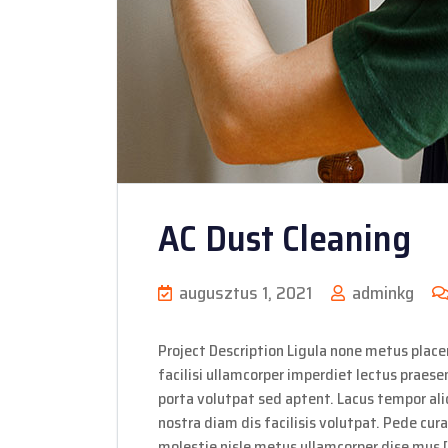
AC Dust Cleaning
augusztus 1, 2021
adminkg
Project Description Ligula none metus placer
facilisi ullamcorper imperdiet lectus praese
porta volutpat sed aptent. Lacus tempor aliq
nostra diam dis facilisis volutpat. Pede cura
molestie nisle metus ullamcorper dise mus 