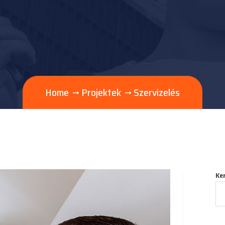
Home
Projektek
Szervizelés
Ke