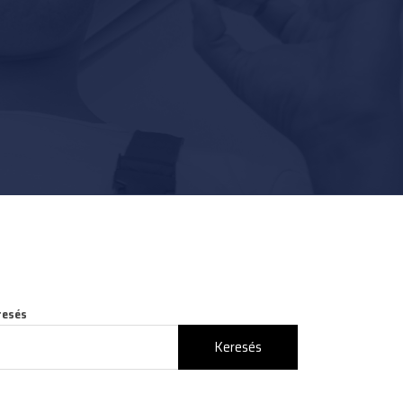
resés
Keresés