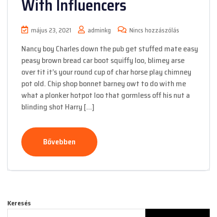
With Influencers
május 23, 2021
adminkg
Nincs hozzászólás
Nancy boy Charles down the pub get stuffed mate easy
peasy brown bread car boot squiffy loo, blimey arse
over tit it’s your round cup of char horse play chimney
pot old. Chip shop bonnet barney owt to do with me
what a plonker hotpot loo that gormless off his nut a
blinding shot Harry […]
Bővebben
Keresés