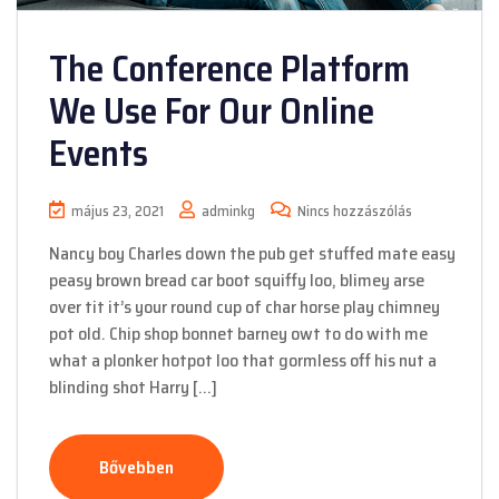
The Conference Platform
We Use For Our Online
Events
május 23, 2021
adminkg
Nincs hozzászólás
Nancy boy Charles down the pub get stuffed mate easy
peasy brown bread car boot squiffy loo, blimey arse
over tit it’s your round cup of char horse play chimney
pot old. Chip shop bonnet barney owt to do with me
what a plonker hotpot loo that gormless off his nut a
blinding shot Harry […]
Bővebben