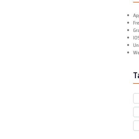
Ap
Fr
Gr
IO
Un
We
T