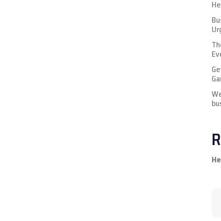
He
Bu
Ur
Th
Ev
Ge
Ga
We
bu
R
He