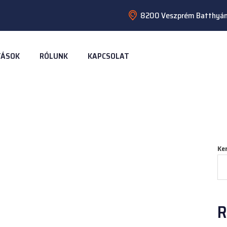
8200 Veszprém Batthyány
TÁSOK
RÓLUNK
KAPCSOLAT
Ke
R