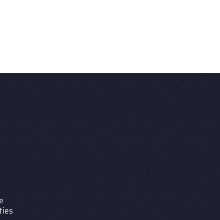
e
ties