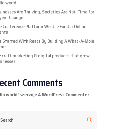
llo world!
sinesses Are Thriving, Societies Are Not. Time for
gent Change
e Conference Platform We Use For Our Online
ents
t Started With React By Building A Whac-A-Mole
me
 craft marketing & digital products that grow
sinesses.
ecent Comments
llo world!
szerzője
A WordPress Commenter