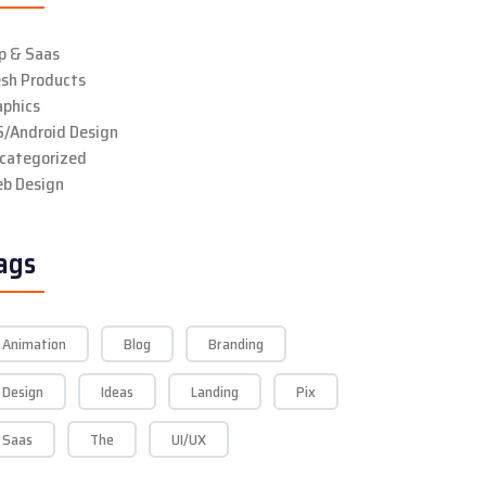
p & Saas
esh Products
aphics
S/Android Design
categorized
b Design
ags
Animation
Blog
Branding
Design
Ideas
Landing
Pix
Saas
The
UI/UX