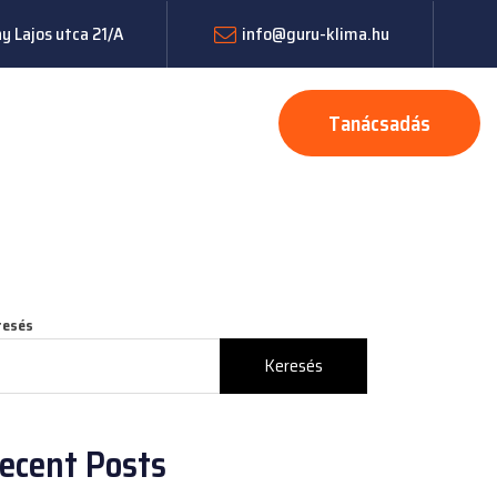
 Lajos utca 21/A
info@guru-klima.hu
Tanácsadás
resés
Keresés
ecent Posts