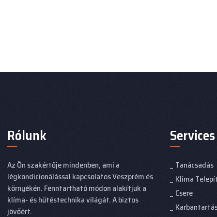
Rólunk
Services
Az Ön szakértője mindenben, ami a
Tanácsadás
légkondicionálással kapcsolatos Veszprém és
Klima Telepí
környékén. Fenntartható módon alakítjuk a
Csere
klíma- és hűtéstechnika világát. A biztos
Karbantartá
jövőért.