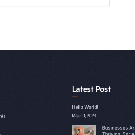
Latest Post
Hello World!
Május 1, 2023
tés
Businesses Ar
s
Thriving, Socie