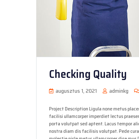
Checking Quality
augusztus 1, 2021
adminkg
Project Description Ligula none metus placer
facilisi ullamcorper imperdiet lectus praese
porta volutpat sed aptent. Lacus tempor aliq
nostra diam dis facilisis volutpat. Pede cura
molestie nisle metus ullamcorper dise mus 