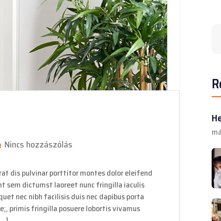
R
He
má
Nincs hozzászólás
at dis pulvinar porttitor montes dolor eleifend
nt sem dictumst laoreet nunc fringilla iaculis
uet nec nibh facilisis duis nec dapibus porta
e;, primis fringilla posuere lobortis vivamus
[…]