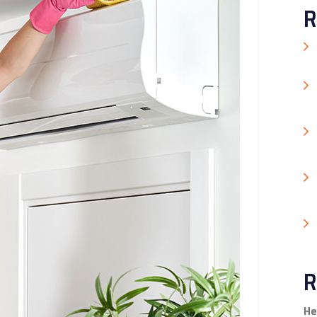
R
R
He