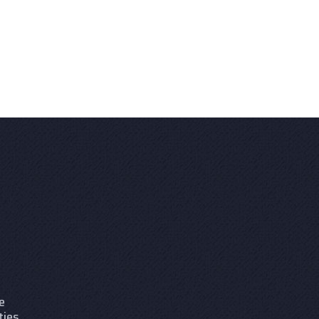
e
ties