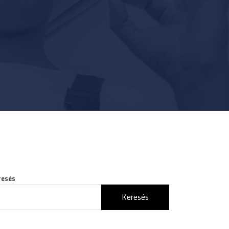
resés
Keresés