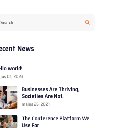
ecent News
llo world!
jus 01, 2023
Businesses Are Thriving,
Societies Are Not.
május 25, 2021
The Conference Platform We
Use For