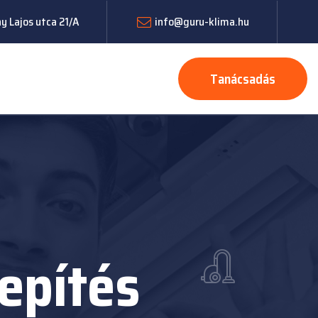
 Lajos utca 21/A
info@guru-klima.hu
Tanácsadás
epítés